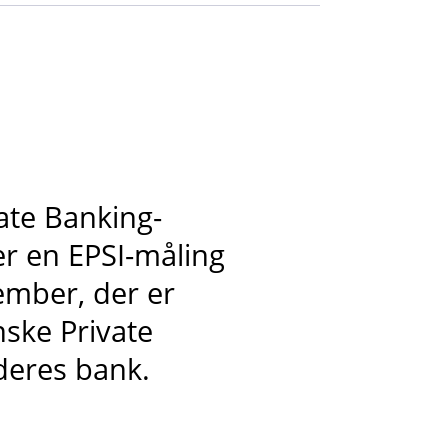
vate Banking-
er en EPSI-måling
vember, der er
ske Private
 deres bank.