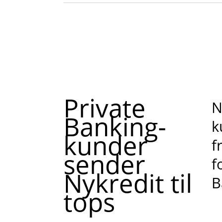
Private
N
Banking-
k
kunder
f
sender
f
Nykredit til
B
tops