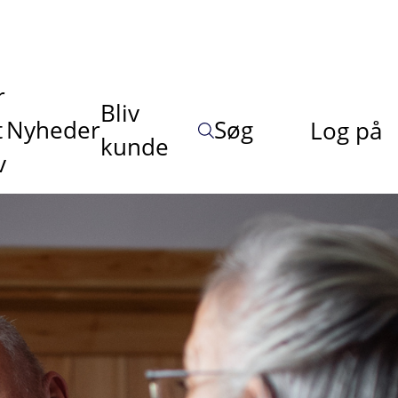
r
Bliv
t
Nyheder
Søg
Log på
kunde
v
å hurtigt svar døgnet
undt – spørg mig!