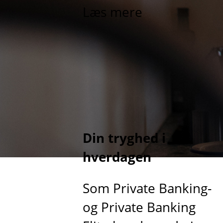
Læs mere
Din tryghed i
hverdagen
Som Private Banking-
og Private Banking