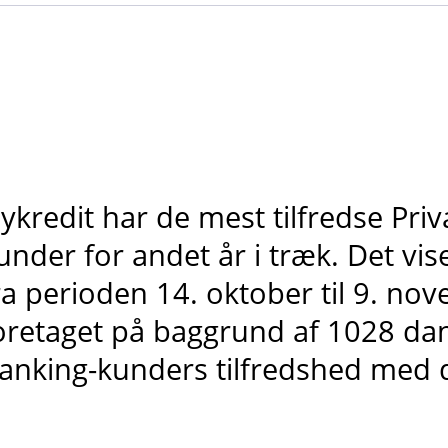
ykredit har de mest tilfredse Pri
under for andet år i træk. Det vis
ra perioden 14. oktober til 9. no
oretaget på baggrund af 1028 dan
anking-kunders tilfredshed med