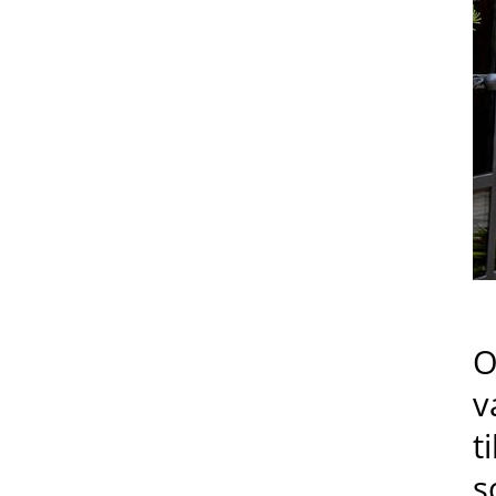
O
v
t
s