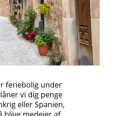
er feriebolig under
åner vi dig penge
ankrig eller Spanien,
blive medejer af