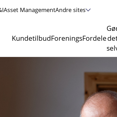
&I
Asset Management
Andre sites
Gø
Kundetilbud
ForeningsFordele
de
sel
F
r