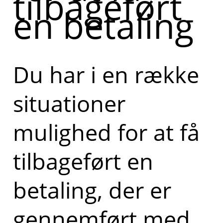
tilbageført
en betaling
Du har i en række
situationer
mulighed for at få
tilbageført en
betaling, der er
gennemført med