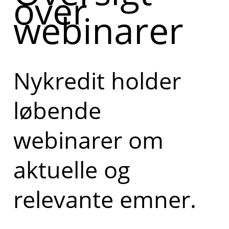
over
webinarer
Nykredit holder
løbende
webinarer om
aktuelle og
relevante emner.