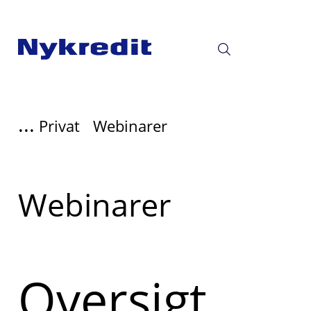
...
Privat
Webinarer
Read
Webinarer
more
about
Oversigt