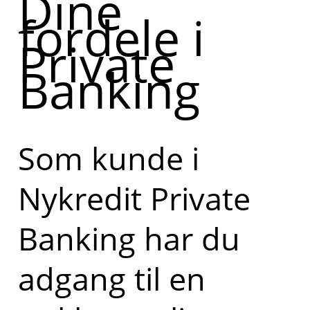
Dine
fordele i
Private
Banking
Som kunde i
Nykredit Private
Banking har du
adgang til en