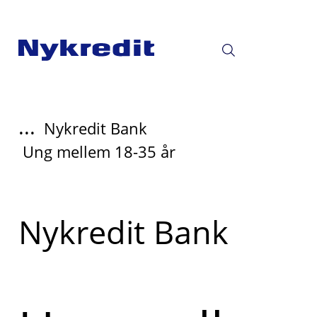
...
Nykredit Bank
Ung mellem 18-35 år
Read
Nykredit Bank
more
about