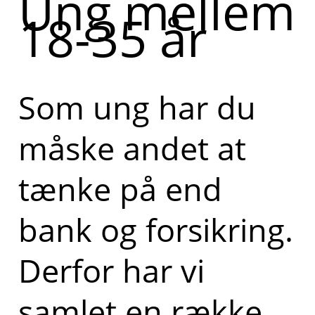
Ung mellem
18-35 år
Som ung har du
måske andet at
tænke på end
bank og forsikring.
Derfor har vi
samlet en række