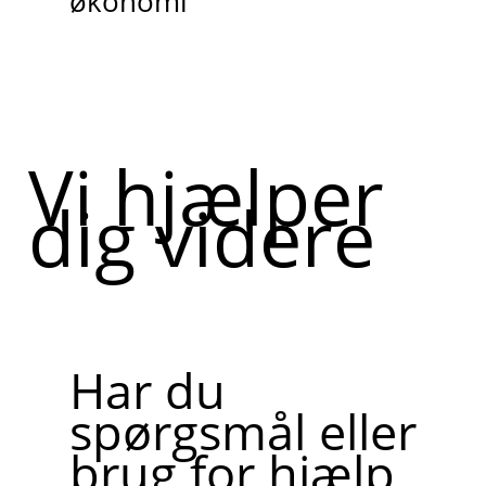
økonomi
Vi hjælper
dig videre
Har du
spørgsmål eller
brug for hjælp,