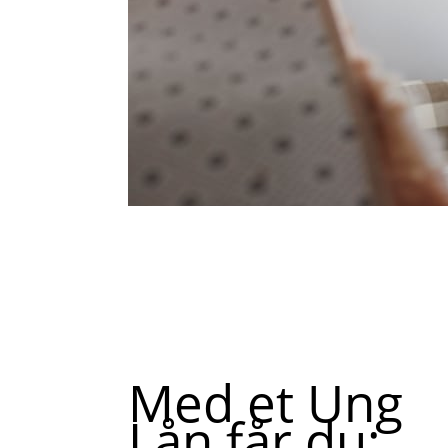
Med et Ung
Lån får du: