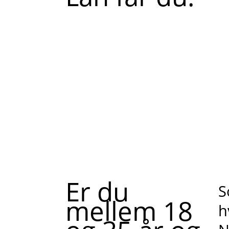
Er du
S
mellem 18
h