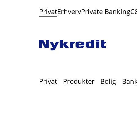
Privat
Erhverv
Private Banking
C
Privat
Produkter
Bolig
Bankl