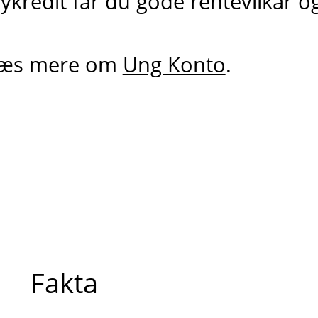
ykredit får du gode rentevilkår o
æs mere om
Ung Konto
.
Fakta