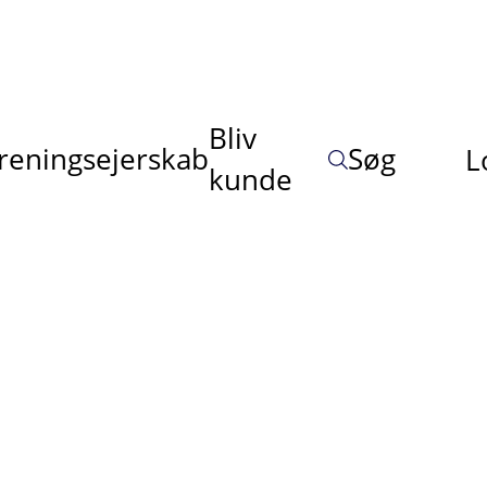
Bliv
reningsejerskab
Søg
L
kunde