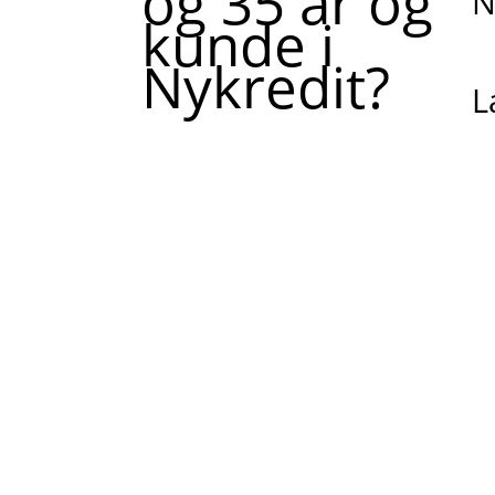
og 35 år og
N
kunde i
Nykredit?
L