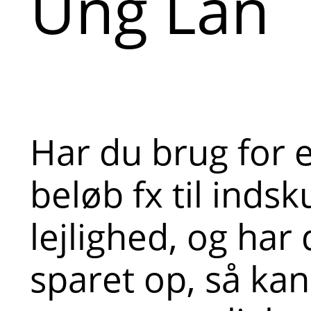
Ung Lån
Har du brug for e
beløb fx til indsk
lejlighed, og har 
sparet op, så ka