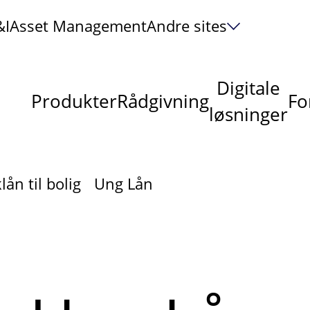
&I
Asset Management
Andre sites
Digitale
Produkter
Rådgivning
Fo
løsninger
ån til bolig
Ung Lån