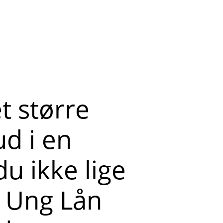
t større
ud i en
du ikke lige
n Ung Lån