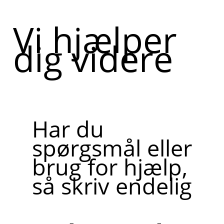
Vi hjælper
dig videre
Har du
spørgsmål eller
brug for hjælp,
så skriv endelig
Skriv