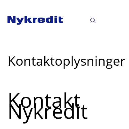
Læs
Kontaktoplysninger
mere
om
Kontakt
Nykredit