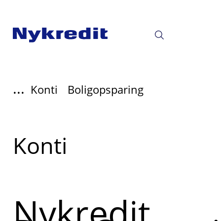
...
Konti
Boligopsparing
Læs
Konti
mere
om
Nykredit