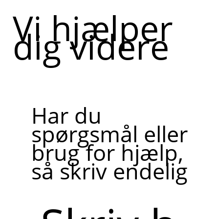
Vi hjælper
dig videre
Har du
spørgsmål eller
brug for hjælp,
så skriv endelig
Skriv