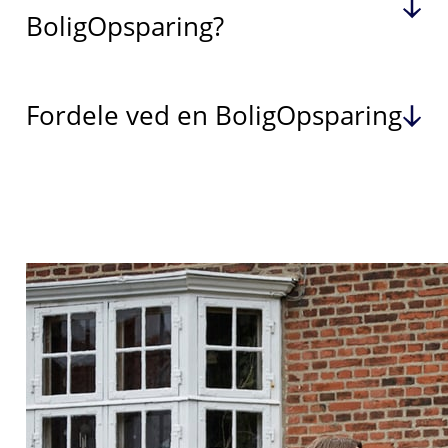
BoligOpsparing?
Fordele ved en BoligOpsparing